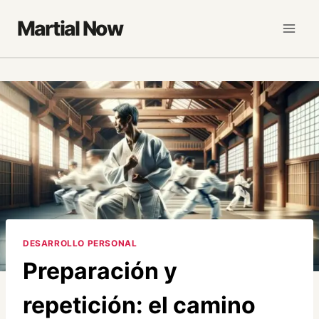
Saltar
Martial Now
al
contenido
DESARROLLO PERSONAL
Preparación y
repetición: el camino