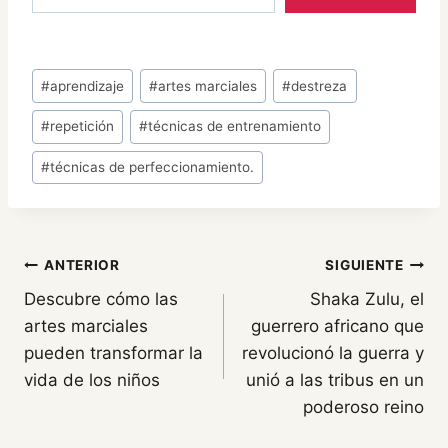
Etiquetas
#
aprendizaje
#
artes marciales
#
destreza
de
#
repetición
#
técnicas de entrenamiento
la
entrada:
#
técnicas de perfeccionamiento.
Navegación
ANTERIOR
SIGUIENTE
Descubre cómo las
Shaka Zulu, el
de
artes marciales
guerrero africano que
entradas
pueden transformar la
revolucionó la guerra y
vida de los niños
unió a las tribus en un
poderoso reino