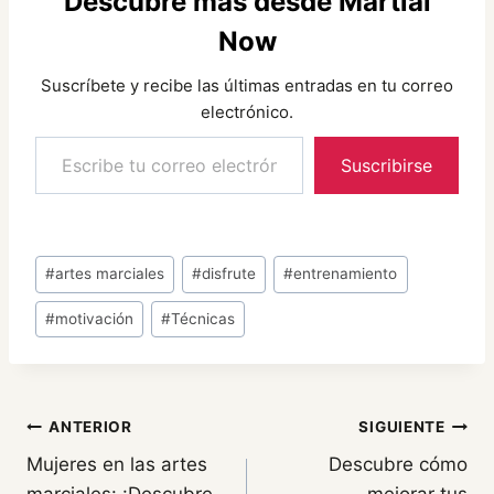
Descubre más desde Martial
Now
Suscríbete y recibe las últimas entradas en tu correo
electrónico.
Escribe tu correo electrónico…
Suscribirse
Etiquetas
#
artes marciales
#
disfrute
#
entrenamiento
de
#
motivación
#
Técnicas
la
entrada:
Navegación
ANTERIOR
SIGUIENTE
Mujeres en las artes
Descubre cómo
de