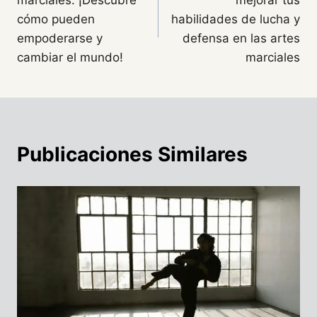
marciales: ¡Descubre
mejorar tus
entradas
cómo pueden
habilidades de lucha y
empoderarse y
defensa en las artes
cambiar el mundo!
marciales
Publicaciones Similares