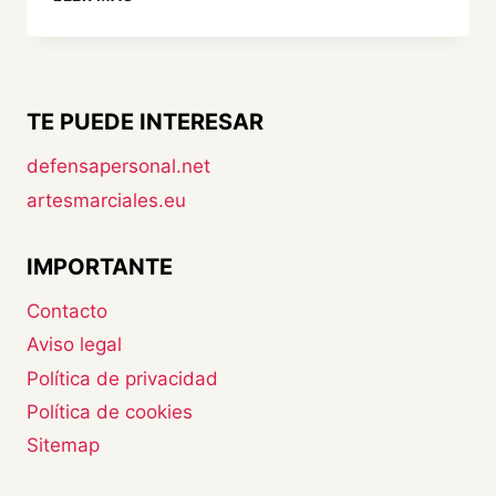
DE
TOLEDO
UN
EJEMPLO
DE
TE PUEDE INTERESAR
ARTES
MARCIALES
defensapersonal.net
artesmarciales.eu
IMPORTANTE
Contacto
Aviso legal
Política de privacidad
Política de cookies
Sitemap