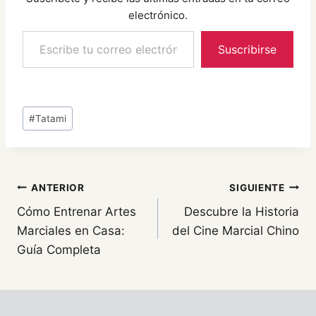
electrónico.
Escribe tu correo electrónico…
Suscribirse
Etiquetas
#
Tatami
de
la
entrada:
Navegación
ANTERIOR
SIGUIENTE
Cómo Entrenar Artes
Descubre la Historia
de
Marciales en Casa:
del Cine Marcial Chino
entradas
Guía Completa