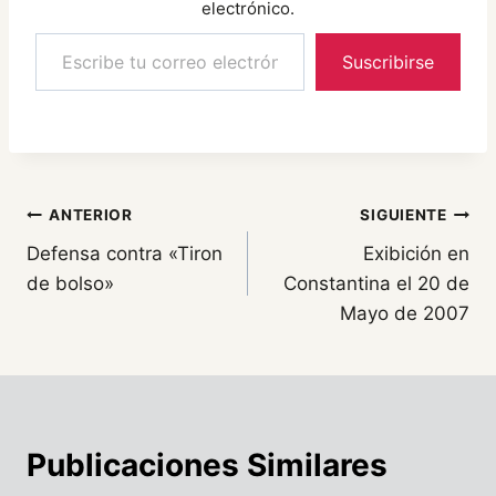
electrónico.
Escribe tu correo electrónico…
Suscribirse
Navegación
ANTERIOR
SIGUIENTE
Defensa contra «Tiron
Exibición en
de
de bolso»
Constantina el 20 de
entradas
Mayo de 2007
Publicaciones Similares