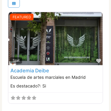
FEATURED
Favo
Silat
Academia Deibe
Escuela de artes marciales en Madrid
Es destacado?:
Si