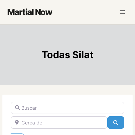
Saltar
Martial Now
al
contenido
Todas Silat
Buscar
Cerca de
Buscar