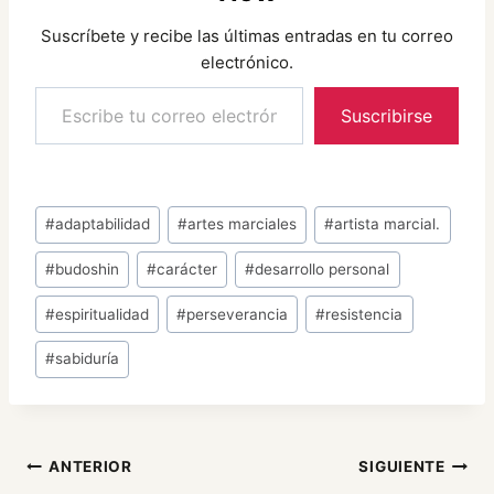
Suscríbete y recibe las últimas entradas en tu correo
electrónico.
Escribe tu correo electrónico…
Suscribirse
Etiquetas
#
adaptabilidad
#
artes marciales
#
artista marcial.
de
#
budoshin
#
carácter
#
desarrollo personal
la
entrada:
#
espiritualidad
#
perseverancia
#
resistencia
#
sabiduría
Navegación
ANTERIOR
SIGUIENTE