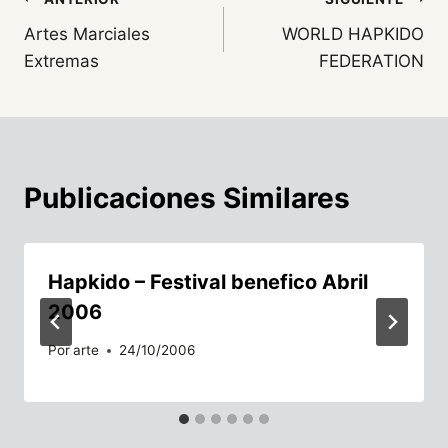
Navegación
Artes Marciales
WORLD HAPKIDO
de
Extremas
FEDERATION
entradas
Publicaciones Similares
Hapkido – Festival benefico Abril
2006
Por
arte
24/10/2006