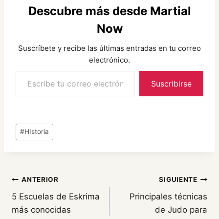
Descubre más desde Martial
Now
Suscríbete y recibe las últimas entradas en tu correo
electrónico.
Escribe tu correo electrónico…
Suscribirse
Etiquetas
#
HIstoria
de
la
entrada:
Navegación
ANTERIOR
SIGUIENTE
5 Escuelas de Eskrima
Principales técnicas
de
más conocidas
de Judo para