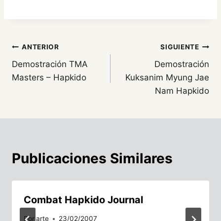
Navegación
ANTERIOR
SIGUIENTE
Demostración TMA
Demostración
de
Masters – Hapkido
Kuksanim Myung Jae
entradas
Nam Hapkido
Publicaciones Similares
Combat Hapkido Journal
Por
arte
23/02/2007