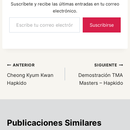
Suscríbete y recibe las últimas entradas en tu correo
electrónico.
Escribe tu correo electrónico…
Suscribirse
Navegación
ANTERIOR
SIGUIENTE
Cheong Kyum Kwan
Demostración TMA
de
Hapkido
Masters – Hapkido
entradas
Publicaciones Similares