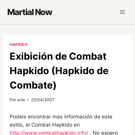
Saltar
Martial Now
al
contenido
HAPKIDO
Exibición de Combat
Hapkido (Hapkido de
Combate)
Por
arte
22/04/2007
Podeis encontrar mas información de este
estilo, el Combat Hapkido en
http://www.combathapkido.info/
. No espero